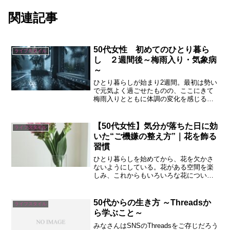
関連記事
50代女性 初めてのひとり暮ら
ライフスタイル
し ２週間後～梅雨入り・気象病
～
ひとり暮らしが始まり2週間。最初は勢い
で元気よく過ごせたものの、ここにきて
梅雨入りとともに体調の変化を感じるよ
うになった。気象病という言葉を初めて
目にした。
【50代女性】気分が落ちた日に効
ライフスタイル
いた“ご機嫌の整え方”｜花を飾る
習慣
ひとり暮らしを始めてから、花を欠かさ
ないようにしている。花がある空間を楽
しみ、これからもいろいろな花について
知っていきたい。
50代からの生き方 ～Threadsか
ライフスタイル
ら学ぶこと～
みなさんはSNSのThreadsをご存じだろう