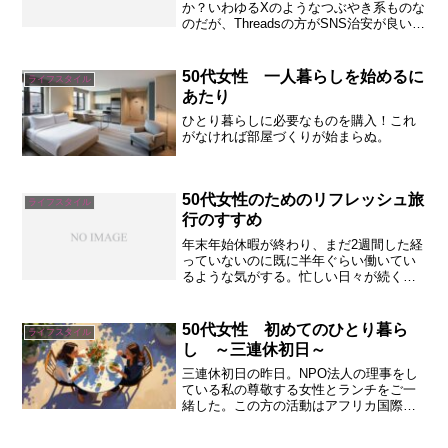
か？いわゆるXのようなつぶやき系ものな
のだが、Threadsの方がSNS治安が良い、
優しい人が多いというコメントをよく目
にする。ほんとうに様々な人たちがいる
のだなぁと思いながら見ているのだが、
50代女性 一人暮らしを始めるに
ライフスタイル
自...
あたり
ひとり暮らしに必要なものを購入！これ
がなければ部屋づくりが始まらぬ。
50代女性のためのリフレッシュ旅
ライフスタイル
行のすすめ
年末年始休暇が終わり、まだ2週間した経
っていないのに既に半年ぐらい働いてい
るような気がする。忙しい日々が続く
と、気づけば自分の時間がなくなり、心
身ともに疲れがたまってしまうものであ
る。50代ともなると、家庭や仕事、さら
50代女性 初めてのひとり暮ら
ライフスタイル
には親の介護など、さま...
し ～三連休初日～
三連休初日の昨日。NPO法人の理事をし
ている私の尊敬する女性とランチをご一
緒した。この方の活動はアフリカ国際交
流である。アフリカの伝統音楽に出会い
文化を学び、出会ったアフリカの人たち