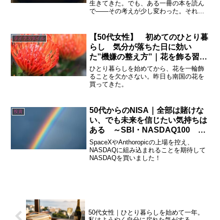
生きてきた。でも、ある一冊の本を読ん
で——その考えが少し変わった。それが
Die With Zero 。「人生で一番大切なの
は、お金ではなく“経験”」そう言い切るこ
の本は、特に50代の私にとって、とても
【50代女性】 初めてのひとり暮
ライフスタイル
考え...
らし 気分が落ちた日に効い
た”機嫌の整え方”｜花を飾る習慣
②
ひとり暮らしを始めてから、花を一輪飾
ることを欠かさない。昨日も南国の花を
買ってきた。
50代からのNISA｜全部は賭けな
投資
い、でも未来を信じたい気持ちは
ある ～SBI・NASDAQ100 イ
ンデックス~
SpaceXやAnthoropicの上場を控え、
NASDAQに組み込まれることを期待して
NASDAQを買いました！
50代女性｜ひとり暮らしを始めて一年。
私はようやく自分に戻れた気がする