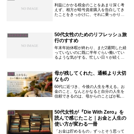
利益にかかる税金のことをあまり深く考
えず、相方が暗号資産購入を告白してき
たことをきっかけに、それに乗っかりビ
ットコインなどなどを購入した私。税金
に関しては、株と同じように20％ぐらい
かな～ぐらいしか思っていなかった。こ
の前、行きつけの居酒屋...
50代女性のためのリフレッシュ旅
ライフスタイル
行のすすめ
年末年始休暇が終わり、まだ2週間した経
っていないのに既に半年ぐらい働いてい
るような気がする。忙しい日々が続く
と、気づけば自分の時間がなくなり、心
身ともに疲れがたまってしまうものであ
る。50代ともなると、家庭や仕事、さら
母が残してくれた、通帳より大切
投資
には親の介護など、さま...
なもの
60代に近づき、今後の人生を考える。お
金のこと、なんとかなると自分の人生を
信頼できるのは、母からのことばが私の
中にあるから。
50代女性が『Die With Zero』を
投資
読んで感じたこと｜お金と人生の
使い方が変わる一冊
「お金は貯めるもの」ずっとそう思って