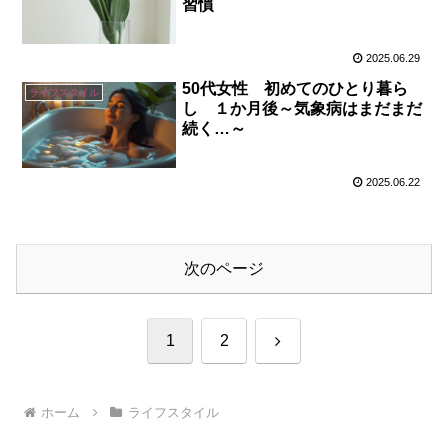
習慣
2025.06.29
50代女性 初めてのひとり暮ら
ライフスタイル
し １か月後～気象病はまだまだ
続く…～
2025.06.22
次のページ
次
1
2
へ
ホーム
ライフスタイル