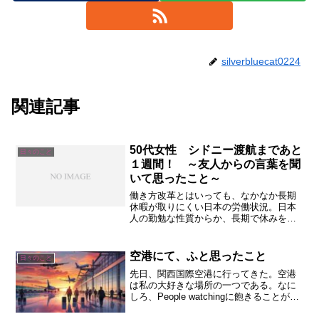
silverbluecat0224
関連記事
50代女性 シドニー渡航まであと
日々のこと
１週間！ ～友人からの言葉を聞
いて思ったこと～
働き方改革とはいっても、なかなか長期
休暇が取りにくい日本の労働状況。日本
人の勤勉な性質からか、長期で休みをも
らってもすることがないという人たちが
多いらしい。定年に備えていかに休暇を
過ごすか。
空港にて、ふと思ったこと
日々のこと
先日、関西国際空港に行ってきた。空港
は私の大好きな場所の一つである。なに
しろ、People watchingに飽きることがな
い。世界にはいろいろな人がいて、その