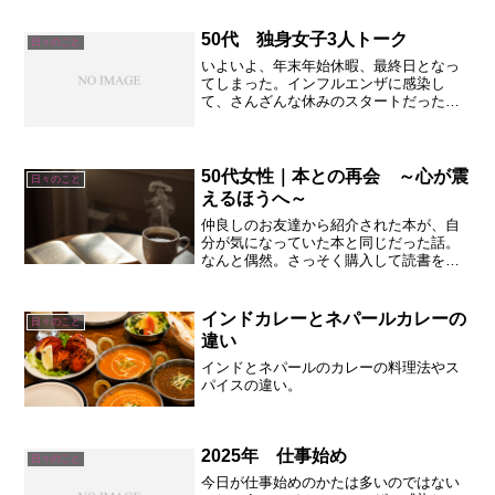
人の数だけ人生がある。人々が忙しく私
の目の前を行きかう光景を見ながら、ふ
と、世界...
50代 独身女子3人トーク
日々のこと
いよいよ、年末年始休暇、最終日となっ
てしまった。インフルエンザに感染し
て、さんざんな休みのスタートだった
が、ある意味ゆっくり休養を取ることが
できた。新年に入ってからも、特に大き
な予定を立てることなく、母親がいる施
設に新年のあいさつに行ったり...
50代女性｜本との再会 ～心が震
日々のこと
えるほうへ～
仲良しのお友達から紹介された本が、自
分が気になっていた本と同じだった話。
なんと偶然。さっそく購入して読書を楽
しむ。
インドカレーとネパールカレーの
日々のこと
違い
インドとネパールのカレーの料理法やス
パイスの違い。
2025年 仕事始め
日々のこと
今日が仕事始めのかたは多いのではない